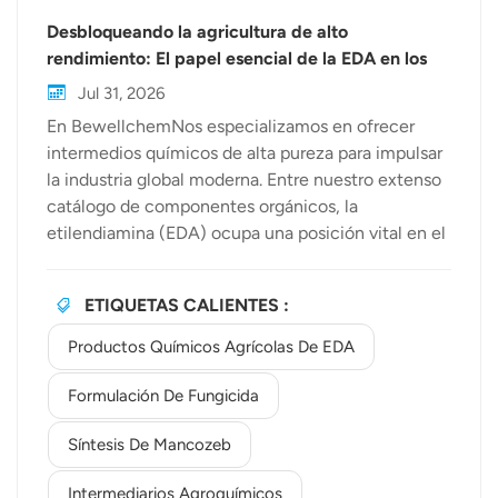
Desbloqueando la agricultura de alto
rendimiento: El papel esencial de la EDA en los
productos químicos agrícolas y las materias
Jul 31, 2026
primas para pesticidas.
En BewellchemNos especializamos en ofrecer
intermedios químicos de alta pureza para impulsar
la industria global moderna. Entre nuestro extenso
catálogo de componentes orgánicos, la
etilendiamina (EDA) ocupa una posición vital en el
sector agrocientífico. A medida que la seguridad
alimentaria y la agricultura sostenible se vuelven
ETIQUETAS CALIENTES :
cada vez más importantes, comprender el valor de
Productos químicos agrícolas de EDA Ayuda a
Productos Químicos Agrícolas De EDA
formuladores y fabricantes a desarrollar soluciones
eficaces y de alto rendimiento para la protección
Formulación De Fungicida
de cultivos.En la protección moderna de cultivos,
Síntesis De Mancozeb
Usos de la poliamina Sus aplicaciones van mucho
más allá de las reacciones químicas básicas. La
Intermediarios Agroquímicos