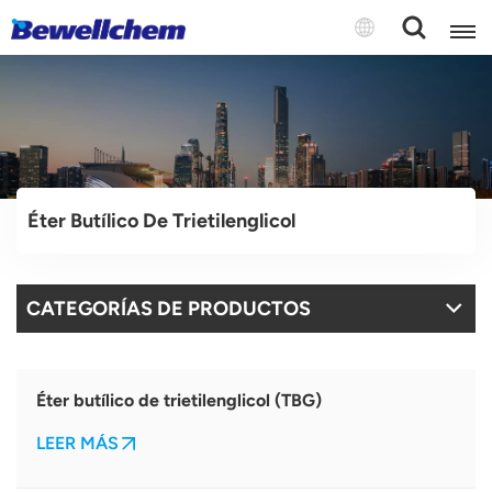
English
Русский
Éter Butílico De Trietilenglicol
بالعربية
中文
CATEGORÍAS DE PRODUCTOS
Español
Éter butílico de trietilenglicol (TBG)
LEER MÁS