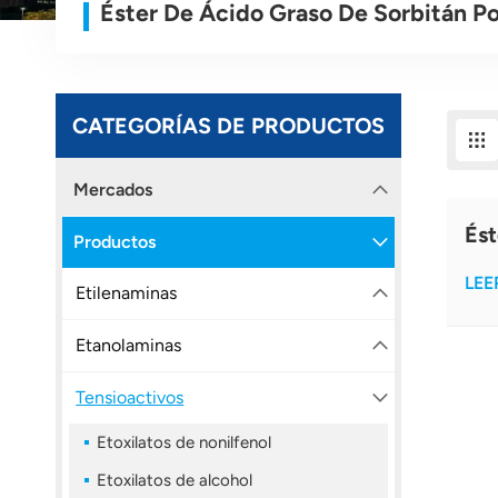
Éster De Ácido Graso De Sorbitán Po
CATEGORÍAS DE PRODUCTOS
Mercados
Ést
Productos
LEE
Etilenaminas
Etanolaminas
Tensioactivos
Etoxilatos de nonilfenol
Etoxilatos de alcohol