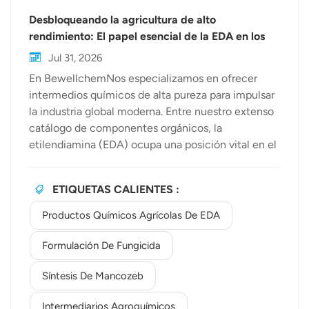
Desbloqueando la agricultura de alto
rendimiento: El papel esencial de la EDA en los
productos químicos agrícolas y las materias
Jul 31, 2026
primas para pesticidas.
En BewellchemNos especializamos en ofrecer
intermedios químicos de alta pureza para impulsar
la industria global moderna. Entre nuestro extenso
catálogo de componentes orgánicos, la
etilendiamina (EDA) ocupa una posición vital en el
sector agrocientífico. A medida que la seguridad
alimentaria y la agricultura sostenible se vuelven
ETIQUETAS CALIENTES :
cada vez más importantes, comprender el valor de
Productos químicos agrícolas de EDA Ayuda a
Productos Químicos Agrícolas De EDA
formuladores y fabricantes a desarrollar soluciones
eficaces y de alto rendimiento para la protección
Formulación De Fungicida
de cultivos.En la protección moderna de cultivos,
Síntesis De Mancozeb
Usos de la poliamina Sus aplicaciones van mucho
más allá de las reacciones químicas básicas. La
Intermediarios Agroquímicos