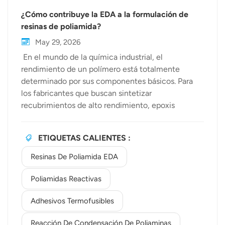
¿Cómo contribuye la EDA a la formulación de
resinas de poliamida?
May 29, 2026
En el mundo de la química industrial, el
rendimiento de un polímero está totalmente
determinado por sus componentes básicos. Para
los fabricantes que buscan sintetizar
recubrimientos de alto rendimiento, epoxis
curados y aglutinantes robustos, etilendiamina
(EDA) Sirve como un pilar fundamental. Pero,
ETIQUETAS CALIENTES :
¿cómo se transforma exactamente esta sencilla
diamina en una potente herramienta para diversas
Resinas De Poliamida EDA
aplicaciones industriales? Como un proveedor de
confianza proveedor de resinas industriales,
Poliamidas Reactivas
Bewellchem Profundiza en la química que hay
Adhesivos Termofusibles
detrás de la EDA y su papel indispensable en la
formulación de resinas de poliamida. La química:
Reacción De Condensación De Poliaminas