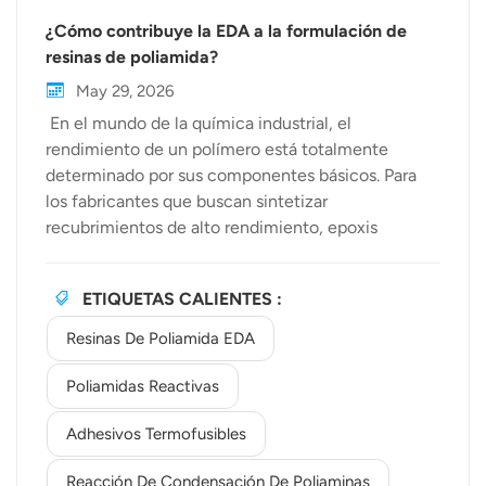
¿Cómo contribuye la EDA a la formulación de
resinas de poliamida?
May 29, 2026
En el mundo de la química industrial, el
rendimiento de un polímero está totalmente
determinado por sus componentes básicos. Para
los fabricantes que buscan sintetizar
recubrimientos de alto rendimiento, epoxis
curados y aglutinantes robustos, etilendiamina
(EDA) Sirve como un pilar fundamental. Pero,
ETIQUETAS CALIENTES :
¿cómo se transforma exactamente esta sencilla
diamina en una potente herramienta para diversas
Resinas De Poliamida EDA
aplicaciones industriales? Como un proveedor de
confianza proveedor de resinas industriales,
Poliamidas Reactivas
Bewellchem Profundiza en la química que hay
Adhesivos Termofusibles
detrás de la EDA y su papel indispensable en la
formulación de resinas de poliamida. La química:
Reacción De Condensación De Poliaminas