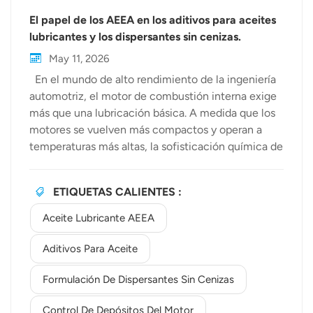
El papel de los AEEA en los aditivos para aceites
lubricantes y los dispersantes sin cenizas.
May 11, 2026
En el mundo de alto rendimiento de la ingeniería
automotriz, el motor de combustión interna exige
más que una lubricación básica. A medida que los
motores se vuelven más compactos y operan a
temperaturas más altas, la sofisticación química de
lubricantes para automóviles debe mantenerse al
ritmo. En Bewellchem, reconocemos que el
ETIQUETAS CALIENTES :
secreto para una mayor longevidad del motor
reside en la arquitectura molecular de los aditivos
Aceite Lubricante AEEA
utilizados. Una de esas moléculas poderosas es la
aminoetiletanolamina, comúnmente conocida
Aditivos Para Aceite
como AEEA. Comprender la química del AEEA en
Formulación De Dispersantes Sin Cenizas
el aceite lubricante Aceite lubricante AEEA Las
aplicaciones han ganado una tracción significativa
Control De Depósitos Del Motor