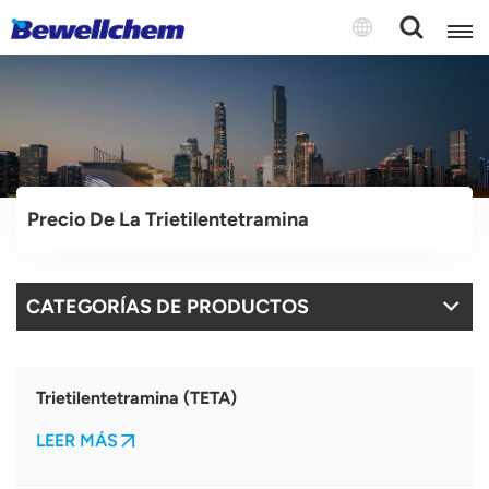
English
Русский
Precio De La Trietilentetramina
بالعربية
中文
CATEGORÍAS DE PRODUCTOS
Español
Trietilentetramina (TETA)
LEER MÁS