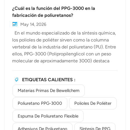
¿Cuál es la función del PPG-3000 en la
fabricación de poliuretanos?
May 14, 2026
En el mundo especializado de la síntesis química,
los polioles de poliéter sirven como la columna
vertebral de la industria del poliuretano (PU). Entre
ellos, PPG-3000 (Polipropilenglicol con un peso
molecular de aproximadamente 3000) destaca
como una materia prima versátil e indispensable.
Como proveedor líder de soluciones químicas de
ETIQUETAS CALIENTES :
alta calidad, Bewellchem materias primas Están a
la vanguardia en el suministro de este componente
Materias Primas De Bewellchem
esencial a fabricantes de todo el mundo. Pero,
¿qué es exactamente lo que hace que este poliol
Poliuretano PPG-3000
Polioles De Poliéter
en particular sea tan crucial para la producción de
Espuma De Poliuretano Flexible
poliuretanos de alto rendimiento? Comprender la
química: Síntesis de PPG Para apreciar la utilidad
Adhesivos De Poliuretano
Síntesis De PPG