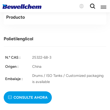
Producto
English
Polietilenglicol
Русский
بالعربية
N.º CAS :
25322-68-3
中文
Origen :
China
Español
Drums / ISO Tanks / Customized packaging
Embalaje :
is available
CONSULTE AHORA