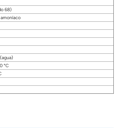
do 68)
 a amoníaco
 (agua)
20 °C
C