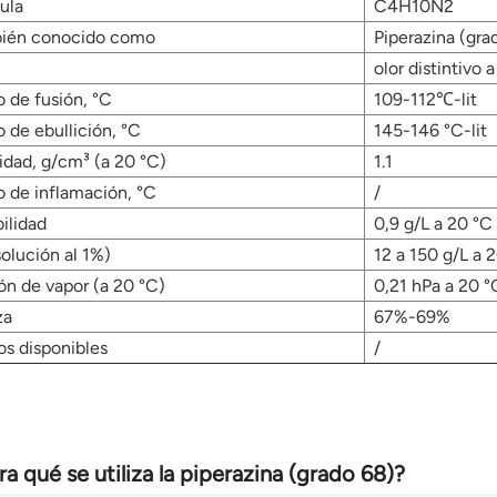
ula
C4H10N2
ién conocido como
Piperazina (gra
olor distintivo
 de fusión, °C
109-112℃-lit
 de ebullición, °C
145-146 °C-lit
idad, g/cm³ (a 20 °C)
1.1
o de inflamación, °C
/
ilidad
0,9 g/L a 20 °C
olución al 1%)
12 a 150 g/L a 
ón de vapor (a 20 °C)
0,21 hPa a 20 °
za
67%-69%
os disponibles
/
ra qué se utiliza la piperazina (grado 68)?