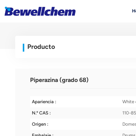
H
Producto
Piperazina (grado 68)
Apariencia :
White c
N.º CAS :
110-8
Origen :
Domest
Embalaje :
Drums,