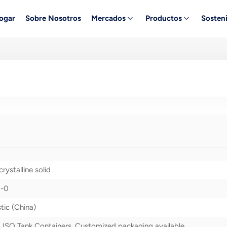
ogar
Sobre Nosotros
Mercados
Productos
Sosteni
rystalline solid
5-0
ic (China)
 ISO Tank Containers, Customized packaging available