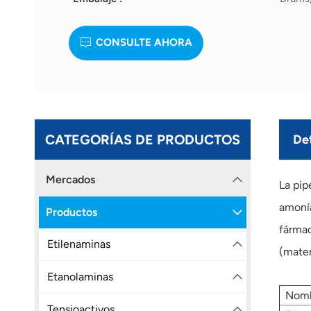
CONSULTE AHORA
CATEGORÍAS DE PRODUCTOS
Det
Mercados
La pip
amonía
Productos
fármac
Etilenaminas
(mater
Etanolaminas
Nomb
Tensioactivos