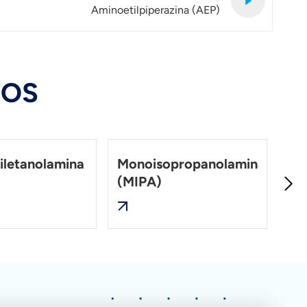
Aminoetilpiperazina (AEP)
DOS
iletanolamina
Monoisopropanolamina
Di
(MIPA)
(D