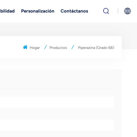
bilidad
Personalización
Contáctanos
English
Hogar
Productos
Piperazina (grado 68)
Русский
بالعربية
中文
Español