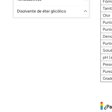
Fórm
Tamb
Disolvente de éter glicólico
Olor
Punto
Punto
Dens
Punt
Solub
pH (s
Presi
Pure
Grad
¿Pa