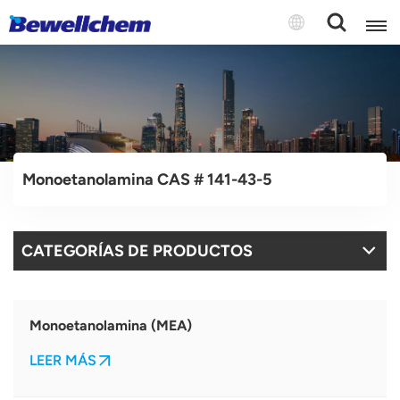
English
Русский
Monoetanolamina CAS # 141-43-5
بالعربية
中文
CATEGORÍAS DE PRODUCTOS
Español
Monoetanolamina (MEA)
LEER MÁS