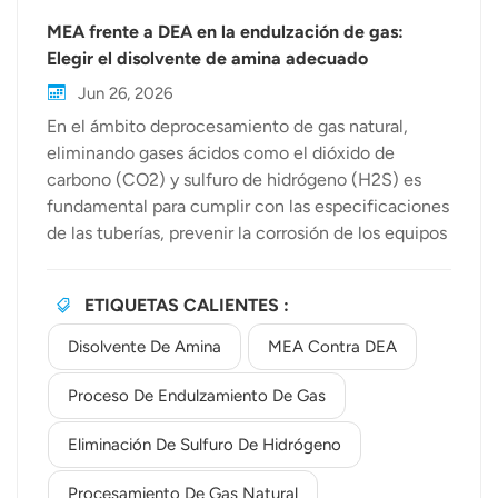
MEA frente a DEA en la endulzación de gas:
Elegir el disolvente de amina adecuado
Jun 26, 2026
En el ámbito deprocesamiento de gas natural,
eliminando gases ácidos como el dióxido de
carbono (CO2​) y sulfuro de hidrógeno (H2​S) es
fundamental para cumplir con las especificaciones
de las tuberías, prevenir la corrosión de los equipos
y garantizar el cumplimiento ambiental. Este paso
de purificación, ampliamente conocido como
ETIQUETAS CALIENTES :
elproceso de endulzamiento de gas, depende en
gran medida de la absorción química. Entre las
Disolvente De Amina
MEA Contra DEA
diversas tecnologías disponibles, las alcanolaminas
siguen siendo el estándar de la industria. Sin
Proceso De Endulzamiento De Gas
embargo, elegir la adecuadadisolvente de
Eliminación De Sulfuro De Hidrógeno
aminapuede impactar significativamente la
eficiencia operativa y la rentabilidad de su planta.
Procesamiento De Gas Natural