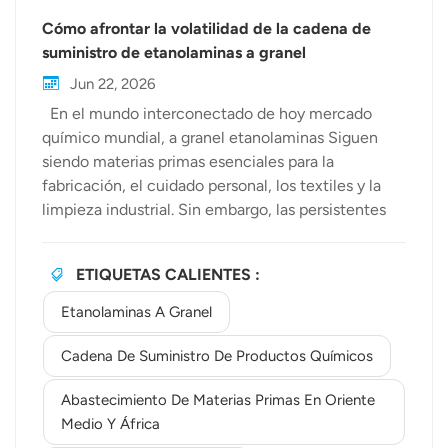
Cómo afrontar la volatilidad de la cadena de
suministro de etanolaminas a granel
Jun 22, 2026
En el mundo interconectado de hoy mercado
químico mundial, a granel etanolaminas Siguen
siendo materias primas esenciales para la
fabricación, el cuidado personal, los textiles y la
limpieza industrial. Sin embargo, las persistentes
interrupciones en la cadena de suministro —desde
la escasez de materias primas y los retrasos
ETIQUETAS CALIENTES :
logísticos hasta los cambios regulatorios y las
fluctuaciones de la demanda— crean una
Etanolaminas A Granel
incertidumbre constante para los compradores
industriales. BewellchemNos especializamos en
Cadena De Suministro De Productos Químicos
estabilizar el acceso a productos químicos críticos,
Abastecimiento De Materias Primas En Oriente
ayudando a las empresas a mantener la
Medio Y África
continuidad de la producción y el control de