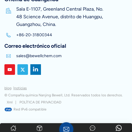
Sala E-1107, Greenland Central Plaza, No.
48 Science Avenue, distrito de Huangpu,
Guangzhou, China.
+86-20-31800344
Correo electrónico oficial
sales@bewellchem.com
blog
|
noticias
© Compañía química Nanjing Bewell, Ltd. Reservados todos los derechos.
Xml
|
POLÍTICA DE PRIVACIDAD
Red IPv6 compatible