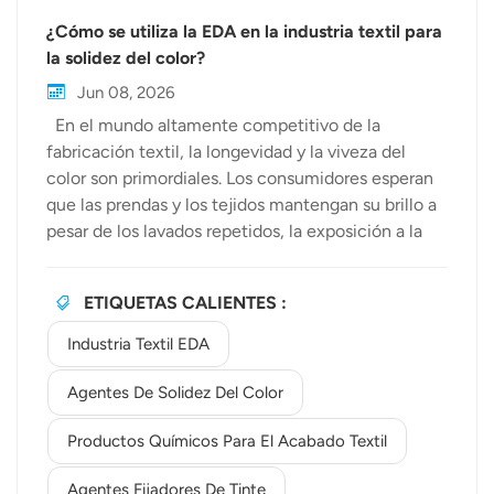
¿Cómo se utiliza la EDA en la industria textil para
la solidez del color?
Jun 08, 2026
En el mundo altamente competitivo de la
fabricación textil, la longevidad y la viveza del
color son primordiales. Los consumidores esperan
que las prendas y los tejidos mantengan su brillo a
pesar de los lavados repetidos, la exposición a la
luz solar y el uso diario. Lograr este nivel de
durabilidad requiere una química sofisticada, y ahí
ETIQUETAS CALIENTES :
es donde entra en juego EDA (etilendiamina) se
convierte en el centro de atención. Como
Industria Textil EDA
proveedor principal de productos de alta calidad
productos químicos para el acabado textil,
Agentes De Solidez Del Color
Bewellchem Nos dedicamos a ayudar a los
Productos Químicos Para El Acabado Textil
fabricantes a comprender los ingredientes clave
que impulsan el rendimiento. En este artículo,
Agentes Fijadores De Tinte