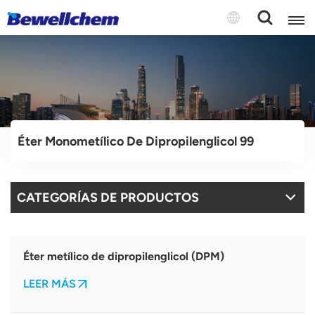
English
Русский
Éter Monometílico De Dipropilenglicol 99
بالعربية
中文
CATEGORÍAS DE PRODUCTOS
Español
Éter metílico de dipropilenglicol (DPM)
LEER MÁS