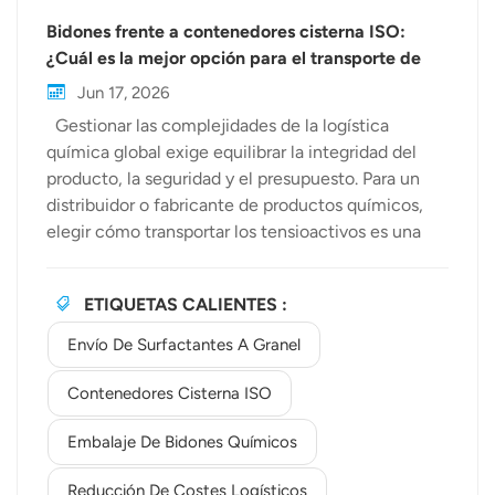
Bidones frente a contenedores cisterna ISO:
¿Cuál es la mejor opción para el transporte de
tensioactivos a granel?
Jun 17, 2026
Gestionar las complejidades de la logística
química global exige equilibrar la integridad del
producto, la seguridad y el presupuesto. Para un
distribuidor o fabricante de productos químicos,
elegir cómo transportar los tensioactivos es una
decisión crucial. ¿Debería optar por los bidones
tradicionales o es hora de modernizarse con
ETIQUETAS CALIENTES :
contenedores a granel? En BewellchemNos
especializamos en el suministro de materias
Envío De Surfactantes A Granel
primas químicas de alta calidad. En esta guía,
analizamos las ventajas y desventajas de
Contenedores Cisterna ISO
contenedores cisterna ISO versus embalaje de
Embalaje De Bidones Químicos
bidones químicos para ayudarte a optimizar tu
cadena de suministro. El enfoque tradicional: el
Reducción De Costes Logísticos